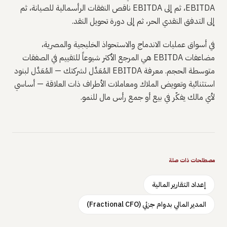
EBITDA، ثم إلى EBITDA ناقص النفقات الرأسمالية للصيانة، ثم
إلى التدفق النقدي الحر، ثم إلى دورة تحويل النقد.
في أسواق عمليات الاندماج والاستحواذ الخليجية والمصرية،
مضاعفات EBITDA هي المرجع الأكثر شيوعاً للتقييم في الصفقات
متوسطة الحجم. معرفة EBITDA المُعَدَّل لشركتك — المُعَدَّل لبنود
استثنائية وتعويض الملاك ومعاملات الأطراف ذات العلاقة — أساسي
لأي مالك يفكّر في بيع أو جمع رأس مال للنمو.
مصطلحات ذات صلة
إعداد التقارير المالية
المدير المالي بدوام جزئي (Fractional CFO)