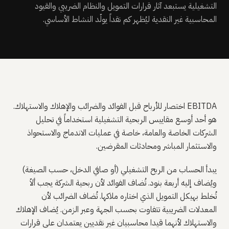
التشغيلية يستبعد آثار قرارات التمويل والنظام الضريبي والقيود
المحاسبية غير النقدية ليُظهر كم نقداً يولّد النشاط الأساسي.
EBITDA اختصار للأرباح قبل الفوائد والضرائب والإهلاك والاستهلاك.
هو أحد أوسع مقاييس الربحية التشغيلية استخداماً في تحليل
الشركات الخاصة والعامة، خاصة في عمليات الاندماج والاستحواذ
والاستثمار المباشر ومحادثات المقرضين.
يبدأ الحساب من الربح التشغيلي (أو صافي الدخل، حسب الصيغة)
ويُضاف إليه أربعة بنود. تُضاف الفوائد لأن ربحية الشركة يجب ألاّ
تُخلط بهيكل التمويل الذي اختاره ملاكها. تُضاف الضرائب لأن
المعدلات الضريبية تتفاوت بحسب الجهة وعبر الزمن. يُضاف الإهلاك
والاستهلاك لأنهما قيدا محاسبيان غير نقديين يعتمدان على قرارات