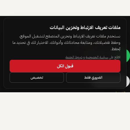
ملفات تعريف الارتباط وتخزين البيانات
نستخدم ملفات تعريف الارتباط وتخزين المتصفح لتشغيل الموقع،
وحفظ تفضيلاتك، ومتابعة محادثاتك وأدواتك. الاختيار لك في تحديد ما
يُحفظ.
اطّلع على
سياسة الخصوصية
و
شروط الخدمة
.
قبول الكل
قيادة مالية تشغيلية للشركات الطموحة في السعودية
والإمارات ومصر — تأسّست عام 2017
الضروري فقط
تخصيص
اسأل المساعد
الخدمات
العمليات المالية
التدقيق
الاستشارات المالية
الأنظمة والحلول