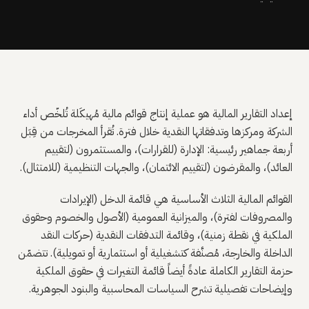
إعداد التقارير المالية هو عملية إنتاج قوائم مالية مُهيكَلة تُلخّص أداء
الشركة ومركزها وتدفقاتها النقدية خلال فترة. تُقرأ المخرجات من قِبَل
أربعة جماهير رئيسية: الإدارة (للقرارات)، والمستثمرون (لتقييم
العائد)، والمقرضون (لتقييم الائتمان)، والجهات التنظيمية (للامتثال).
القوائم المالية الثلاث الأساسية هي قائمة الدخل (الإيرادات
والمصروفات لفترة)، والميزانية العمومية (الأصول والخصوم وحقوق
الملكية في نقطة زمنية)، وقائمة التدفقات النقدية (حركات النقد
الداخلة والخارجة، مُصنَّفة كتشغيلية أو استثمارية أو تمويلية). تتضمّن
حزمة التقارير الكاملة عادةً أيضاً قائمة التغيرات في حقوق الملكية
وإيضاحات تفصيلية تشرح السياسات المحاسبية والبنود الجوهرية.