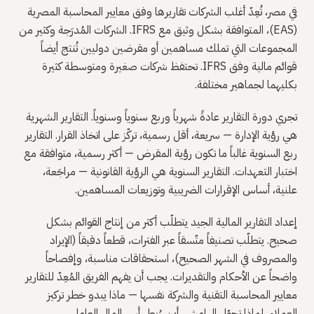
في مصر، تُعِدّ أغلب الشركات تقاريرها وفق معايير المحاسبة المصرية
(EAS)، المتوافقة بشكل وثيق مع IFRS. الشركات المُدرَجة وكثير من
المجموعات التي تملك مساهمين أو مقرضين دوليين تُنتج أيضاً
قوائم مالية وفق IFRS. تحتفظ شركات صغيرة ومتوسطة كثيرة
بكليهما لجماهير مختلفة.
تجري دورة التقارير عادةً شهرياً وربع سنوياً وسنوياً. التقارير الشهرية
هي رؤية الإدارة — سريعة، أقل رسمية، تركّز على اتخاذ القرار. التقارير
ربع السنوية غالباً ما تكون رؤية المقرض — أكثر رسمية، متوافقة مع
اختبار التعهدات. التقارير السنوية هي الرؤية القانونية — مراجَعة،
علنية، أساس الإقرارات الضريبية وتوزيعات المساهمين.
إعداد التقارير المالية الجيد يتطلّب أكثر من إنتاج القوائم بشكل
صحيح. يتطلّب تصنيفاً متّسقاً عبر الفترات، قطعاً دقيقاً (الإيراد
والمصروف في الشهر الصحيح)، استحقاقات مناسبة، وإفصاحاً
واضحاً عن الأحكام والتقديرات. يجب أن يفهم الفريق المُعِدّ للتقارير
معايير المحاسبة التقنية والشركة نفسها — ماذا يبدو خطر تركيز
العملاء، لماذا تحوّل الهامش، أين رُبط رأس المال العامل.