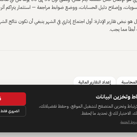
تسويات، وإصلاح دليل الحسابات، ووضع ضوابط مراجعة — استثمار يتراكم أثره 
ل هو نبض تقارير الإدارة: أول اجتماع إداري في الشهر ينبغي أن تكون نتائج ال
ة أبطأ مما يجب.
المحاسبة
إعداد التقارير المالية
اط وتخزين البيانات
ق
رتباط وتخزين المتصفح لتشغيل الموقع، وحفظ تفضيلاتك،
الضروري فقط
. الاختيار لك في تحديد ما يُحفظ.
روط الخدمة
.