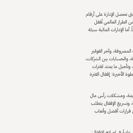
حتى تحصل الإدارة على أرقام
 الطراز العالمي تُقفل
ما الإدارات المالية سيئة
لمصروفة، وآخر الفواتير
نة، والحسابات بين الشركات،
وتأجيل ما يمتد لفترات
ة الأخيرة: إقفال الفترة
 قديمة، ومشكلات رأس مال
. وتسريع الإقفال يتطلب
في قرارات أفضل وأتعاب
ام عمل. وتُنفَق أول 30 إلى 60 يوماً من أي تعاقد عادةً في إصلاح الإقفال: