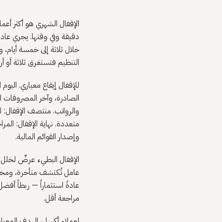
الإقفال الشهري هو أكثر أعما
دقيقة وفي وقتها. يجري عادةً
خلال ثلاثة إلى خمسة أيام، 
التنظيم فتستغرق ثلاثة أو أ
للإقفال إيقاع معياري. اليو
الصادرة، وآخر المصروفات الم
والرواتب. منتصف الإقفال: 
متعددة. نهاية الإقفال: الم
وإصدار القوائم المالية.
الإقفال البطيء عرضٌ لخلل ف
عامل تُكتشف متأخرة، ومخاطر
عادةً استثماراً — ربطاً أفض
مراجعة أقل.